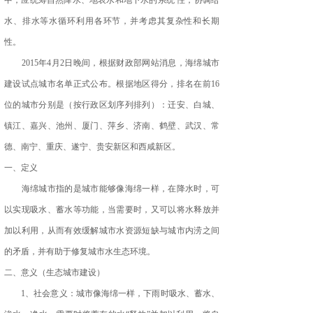
中，应统筹自然降水、地表水和地下水的系统 性，协调给
水、排水等水循环利用各环节，并考虑其复杂性和长期
性。
2015年4月2日晚间，根据财政部网站消息，海绵城市
建设试点城市名单正式公布。根据地区得分，排名在前16
位的城市分别是（按行政区划序列排列）：迁安、白城、
镇江、嘉兴、池州、厦门、萍乡、济南、鹤壁、武汉、常
德、南宁、重庆、遂宁、贵安新区和西咸新区。
一、定义
海绵城市指的是城市能够像海绵一样，在降水时，可
以实现吸水、蓄水等功能，当需要时，又可以将水释放并
加以利用，从而有效缓解城市水资源短缺与城市内涝之间
的矛盾，并有助于修复城市水生态环境。
二、意义（生态城市建设）
1、社会意义：城市像海绵一样，下雨时吸水、蓄水、