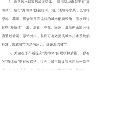
2、道路透水铺装形成海绵体。 建海绵城市就要有“海
绵体”。城市“海绵体”既包括河、湖、池塘等水系，也包括
绿地、花园、可渗透路面这样的城市配套设施。雨水通过
这些“海绵体”下渗、滞蓄、净化、回用，最后剩余部分径
流通过管网、泵站外排，从而可有效提高城市排水系统的
标准，缓减城市内涝的压力。建设海绵城市。
3、关键在于不断提高“海绵体”的规模和质量。 原有
的“海绵体”要有效保护。过去，城市建设追求用地一马平
川，往往会填湖平壑。根据《海绵城市建设技术指南》，
各地应最大限度地保护原有的河湖、湿地、坑塘、沟渠等
“海绵体”不受开发活动的影响；受到破坏的“海绵体”也应通
过综合运用物理、生物和生态等手段逐步修复，并维持一
定比例的生态空间。 有条件的还应新建一定规模的“海绵
体”。根据《海绵城市建设技术指南》，海绵城市建设要以
城市建筑、小区、道路、绿地与广场等建设为载体。比如