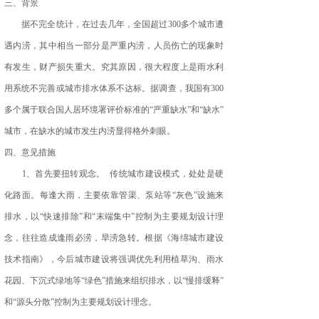
三、背景
据不完全统计，在过去几年，全国超过300多个城市遭
遇内涝，其中相当一部分是严重内涝，人员伤亡的现象时
有发生，财产损失重大。究其原因，很大程度上是雨水利
用系统不完善或城市排水体系不达标。据调查，我国有300
多个属于联合国人居环境署评价标准的“严重缺水”和“缺水”
城市，在缺水的城市发生内涝显得格外刺眼。
四、意见措施
1、首先要扭转观念。 传统城市建设模式，处处是硬
化路面。每逢大雨，主要依靠管渠、泵站等“灰色”设施来
排水，以“快速排除”和“末端集中”控制为主要规划设计理
念，往往造成逢雨必涝，旱涝急转。根据《海绵城市建设
技术指南》，今后城市建设将强调优先利用植草沟、雨水
花园、下沉式绿地等“绿色”措施来组织排水，以“慢排缓释”
和“源头分散”控制为主要规划设计理念。