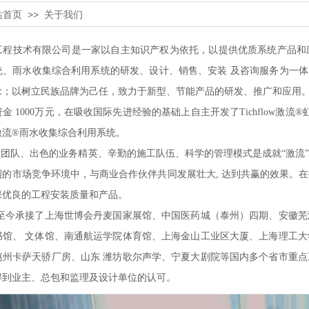
站首页
>>
关于我们
技术有限公司是一家以自主知识产权为依托，以提供优质系统产品和应
统、雨水收集综合利用系统的研发、设计、销售、安装 及咨询服务为一体
念；以树立民族品牌为己任，致力于新型、节能产品的研发、推广和应用
1000万元，在吸收国际先进经验的基础上自主开发了Tichflow激流®虹
low激流®雨水收集综合利用系统。
、出色的业务精英、辛勤的施工队伍、科学的管理模式是成就“激流”成功
烈的市场竞争环境中，与商业合作伙伴共同发展壮大, 达到共赢的效果。
保优良的工程安装质量和产品。
承接了上海世博会丹麦国家展馆、中国医药城（泰州）四期、安徽芜湖
书馆、 文体馆、南通航运学院体育馆、上海金山工业区大厦、上海理工
惠州卡萨天骄厂房、山东 潍坊歌尔声学、宁夏大剧院等国内多个省市重
得到业主、总包和监理及设计单位的认可。