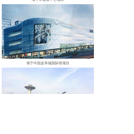
海宁中国皮革城国际馆项目
桐乡乌镇互联网产业园展示中心项目