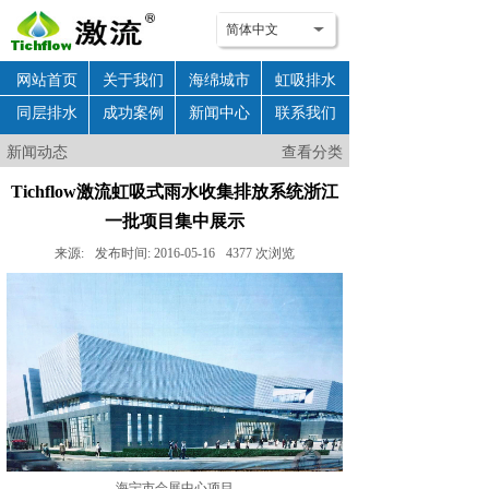
简体中文
网站首页
关于我们
海绵城市
虹吸排水
同层排水
成功案例
新闻中心
联系我们
公司项目
新闻动态
查看分类
Tichflow激流虹吸式雨水收集排放系统浙江
一批项目集中展示
来源:
发布时间:
2016-05-16
4377
次浏览
海宁市会展中心项目